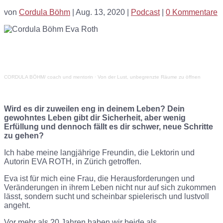
von
Cordula Böhm
|
Aug. 13, 2020
|
Podcast
|
0 Kommentare
CORDULA BÖHM/ coach und mentorin
·
Von der Lust, unbegrenzte Räume zu öffnen
Wird es dir zuweilen eng in deinem Leben? Dein
gewohntes Leben gibt dir Sicherheit, aber wenig
Erfüllung und dennoch fällt es dir schwer, neue Schritte
zu gehen?
Ich habe meine langjährige Freundin, die Lektorin und
Autorin EVA ROTH, in Zürich getroffen.
Eva ist für mich eine Frau, die Herausforderungen und
Veränderungen in ihrem Leben nicht nur auf sich zukommen
lässt, sondern sucht und scheinbar spielerisch und lustvoll
angeht.
Vor mehr als 20 Jahren haben wir beide als